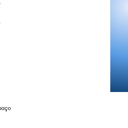
e
o
spaço