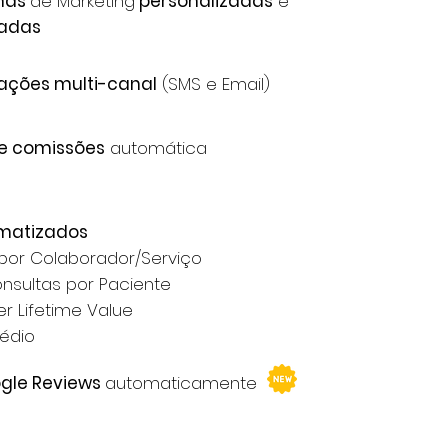
has
de Marketing
personalizadas
e
adas
ções multi-canal
(SMS e Email)
e comissões
automática
omatizados
 por Colaborador/Serviço
onsultas por Paciente
r Lifetime Value
médio
gle Reviews
automaticamente