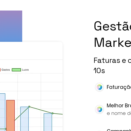
Gestã
Marke
Faturas e
10s
Faturaç
Melhor B
e nome da