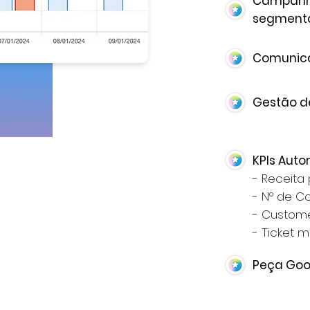
Campan
segment
Comunica
Gestão d
KPIs Aut
- Receita
- Nº de C
- Custome
- Ticket 
Peça Goo